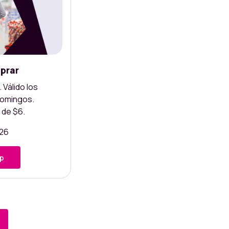
prar
 Válido los
domingos.
 de $6.
026
pp