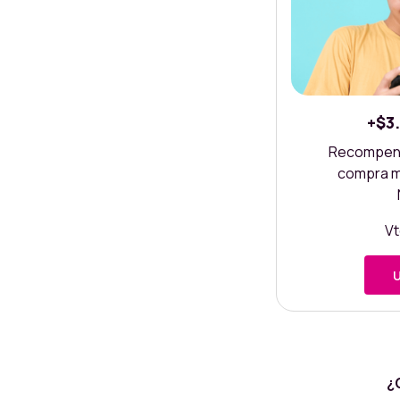
+$3
Recompensa
compra ma
Vt
U
¿