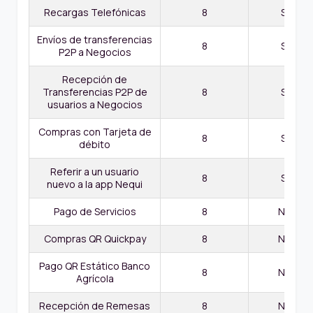
Recargas Telefónicas
8
Sí Apli
Envíos de transferencias
8
Sí Apli
P2P a Negocios
Recepción de
Transferencias P2P de
8
Sí Apli
usuarios a Negocios
Compras con Tarjeta de
8
Sí Apli
débito
Referir a un usuario
8
Sí Apli
nuevo a la app Nequi
Pago de Servicios
8
No Apli
Compras QR Quickpay
8
No Apli
Pago QR Estático Banco
8
No Apli
Agrícola
Recepción de Remesas
8
No Apli