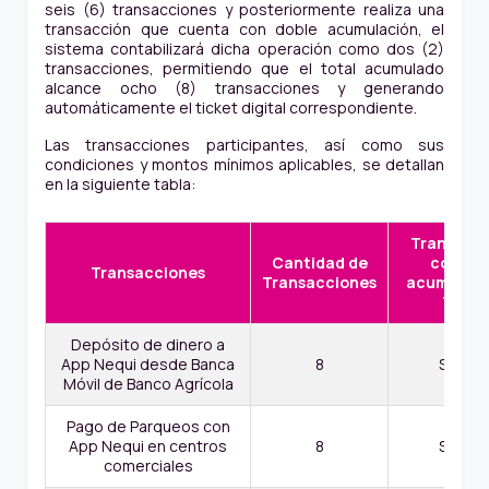
seis (6) transacciones y posteriormente realiza una
transacción que cuenta con doble acumulación, el
sistema contabilizará dicha operación como dos (2)
transacciones, permitiendo que el total acumulado
alcance ocho (8) transacciones y generando
automáticamente el ticket digital correspondiente.
Las transacciones participantes, así como sus
condiciones y montos mínimos aplicables, se detallan
en la siguiente tabla:
Transacc
Cantidad de
con dob
Transacciones
Transacciones
acumulaci
Ticke
Depósito de dinero a
App Nequi desde Banca
8
Sí Apli
Móvil de Banco Agrícola
Pago de Parqueos con
App Nequi en centros
8
Sí Apli
comerciales