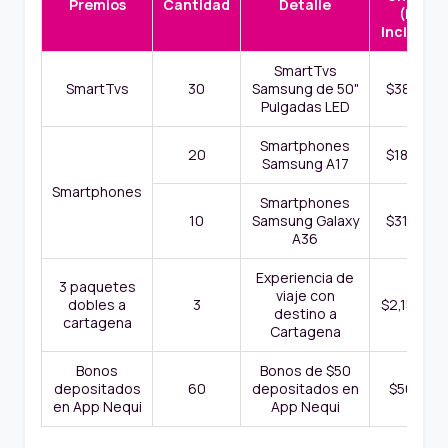
Premios
Cantidad
Detalle
(IVA
Incluido)
SmartTvs
SmartTvs
30
Samsung de 50"
$387.00
Pulgadas LED
Smartphones
20
$189.00
Samsung A17
Smartphones
Smartphones
10
Samsung Galaxy
$319.00
A36
Experiencia de
3 paquetes
viaje con
dobles a
3
$2,152.00
destino a
cartagena
Cartagena
Bonos
Bonos de $50
depositados
60
depositados en
$50.00
en App Nequi
App Nequi